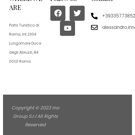
ARE
+3933577385
Porto Turistico di
alessandro.in
Roma, Int.2304
Lungomare Duca
degli Abruzzi, 84
00121 Roma
Copyright © 2023 Ino
Group S.r.l All Rights
Reserved