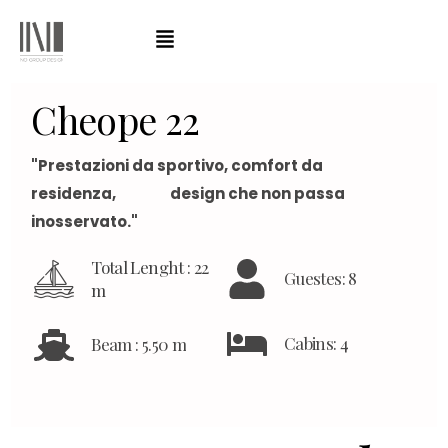
C
h
e
o
p
e
2
2
"Prestazioni da sportivo, comfort da
residenza, design che non passa
inosservato."
Total Lenght : 22
Guestes: 8
m
Cabins: 4
Beam : 5.50 m