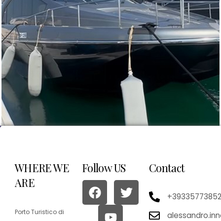
WHERE WE
Follow US
Contact
ARE
+3933577385
Porto Turistico di
alessandro.in