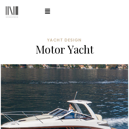
YACHT DESIGN
M
o
t
o
r
Y
a
c
h
t