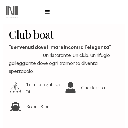
C
l
u
b
b
o
a
t
"Benvenuti dove il mare incontra l'eleganza"
Un ristorante. Un club. Un rifugio
galleggiante dove ogni tramonto diventa
spettacolo.
Total Lenght : 20
Guestes: 40
m
Beam : 8 m