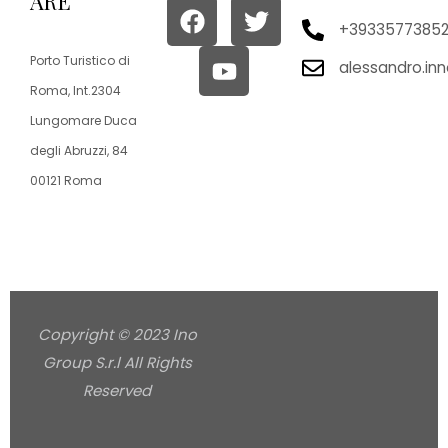
ARE
+3933577385
Porto Turistico di
alessandro.in
Roma, Int.2304
Lungomare Duca
degli Abruzzi, 84
00121 Roma
Copyright © 2023 Ino
Group S.r.l All Rights
Reserved