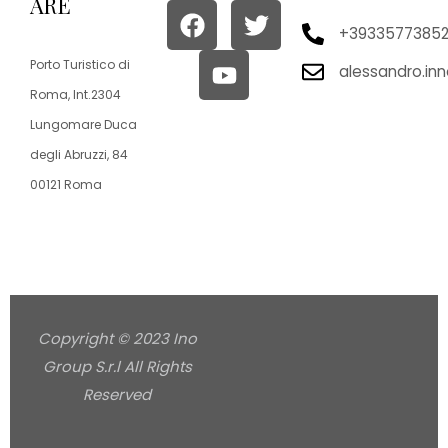
ARE
+3933577385
Porto Turistico di
alessandro.in
Roma, Int.2304
Lungomare Duca
degli Abruzzi, 84
00121 Roma
Copyright © 2023 Ino
Group S.r.l All Rights
Reserved