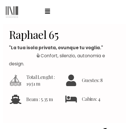
R
a
p
h
a
e
l
6
5
"La tua isola privata, ovunque tu voglia."
ù
Confort, silenzio, autonomia e
design.
Total Lenght :
Guestes: 8
19.51 m
Cabins: 4
Beam : 5.35 m