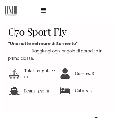
C
7
0
S
p
o
r
t
F
l
y
"Una notte nel mare di Sorriento"
Raggiungi ogni angolo di paradiso in
prima classe.
Total Lenght : 22
Guestes: 8
m
Cabins: 4
Beam : 5.50 m