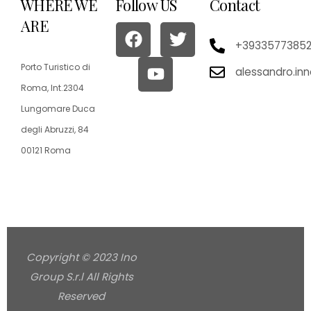
WHERE WE
Follow US
Contact
ARE
+3933577385
Porto Turistico di
alessandro.in
Roma, Int.2304
Lungomare Duca
degli Abruzzi, 84
00121 Roma
Copyright © 2023 Ino
Group S.r.l All Rights
Reserved